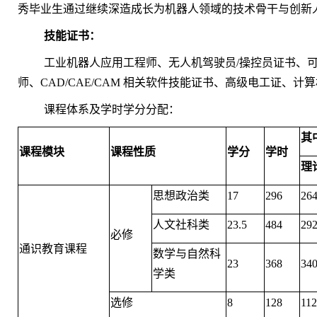
秀毕业生通过继续深造成长为机器人领域的技术骨干与创新
技能证书：
工业机器人应用工程师、无人机驾驶员/操控员证书、可
师、CAD/CAE/CAM 相关软件技能证书、高级电工证、计
课程体系及学时学分分配：
其
课程模块
课程性质
学分
学时
理
思想政治类
17
296
26
人文社科类
23.5
484
29
必修
通识教育课程
数学与自然科
23
368
34
学类
选修
8
128
112