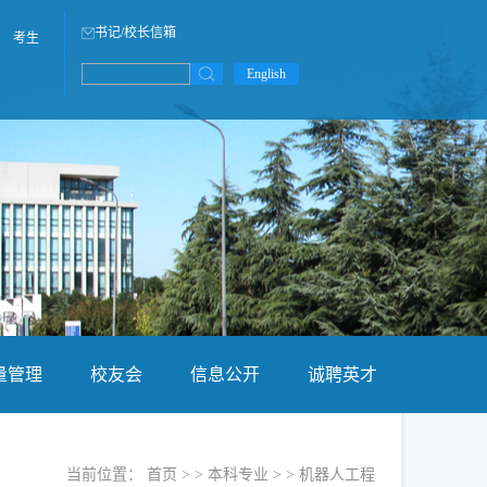
书记/校长信箱
考生
English
量管理
校友会
信息公开
诚聘英才
当前位置：
首页
> >
本科专业
> >
机器人工程