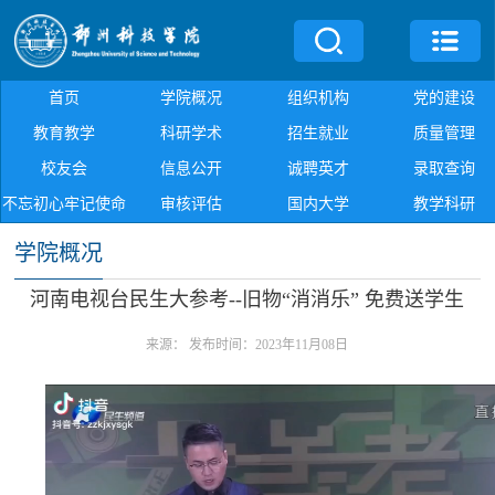
首页
学院概况
组织机构
党的建设
教育教学
科研学术
招生就业
质量管理
校友会
信息公开
诚聘英才
录取查询
不忘初心牢记使命
审核评估
国内大学
教学科研
学院概况
河南电视台民生大参考--旧物“消消乐” 免费送学生
来源：
发布时间：2023年11月08日