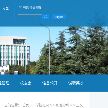
书记/校长信箱
考生
English
量管理
校友会
信息公开
诚聘英才
当前位置：
首页
> >
学院概况
> >
影像郑科
> > 正文