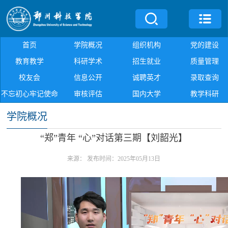
首页
学院概况
组织机构
党的建设
教育教学
科研学术
招生就业
质量管理
校友会
信息公开
诚聘英才
录取查询
不忘初心牢记使命
审核评估
国内大学
教学科研
学院概况
“郑”青年 “心”对话第三期【刘韶光】
来源：
发布时间：2025年05月13日