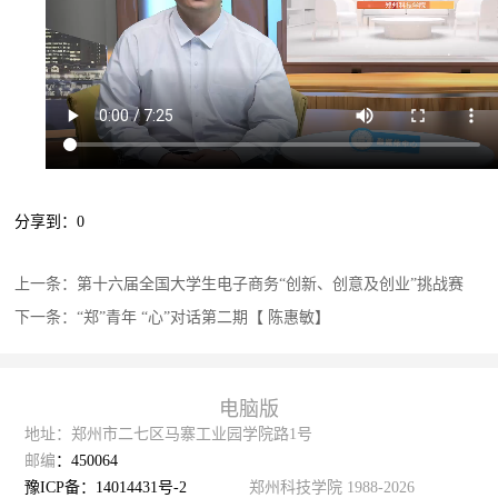
分享到：
0
上一条：
第十六届全国大学生电子商务“创新、创意及创业”挑战赛
下一条：
“郑”青年 “心”对话第二期【 陈惠敏】
电脑版
地址：郑州市二七区马寨工业园学院路1号
邮编
：450064
豫ICP备：14014431号-2
郑州科技学院 1988-2026