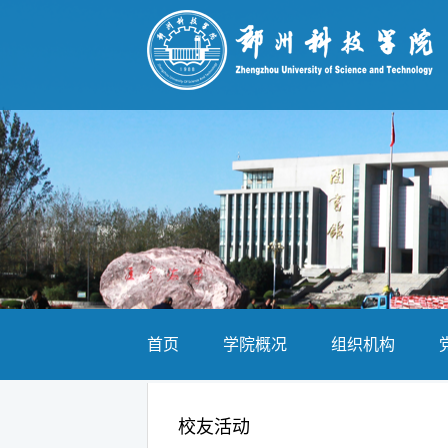
首页
学院概况
组织机构
校友活动