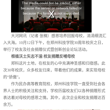
大河网讯（记者 张楠）感恩培养回报母校，涓涓细流汇
入大海。10月12日下午，在郑州科技学院30周年校庆之日，
举行了校友及社会捐赠仪式暨创新创业论坛活动。
根植沃土矢志不渝 校友捐赠反哺母校
郑科这片土地，在校友的心中充满神圣感和归宿感。此
次30年校庆，众多校友归来，带着他们的成果，来实现母校
的“骄傲”。
作为民办高等教育院校，郑州科技学院一直受到社会各
界人士的积极关注和支持，学校历届校友们以各种捐赠形式
表达着对母校的感恩之情。其中，此次企业和校友捐赠达百
余万。