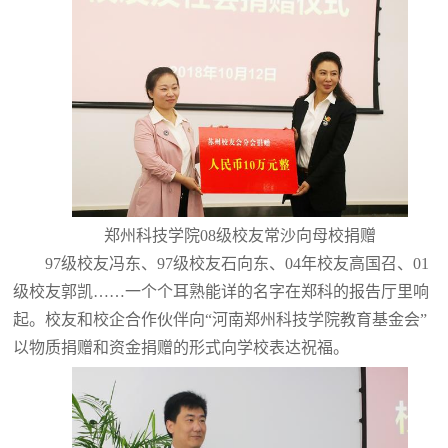
郑州科技学院08级校友常沙向母校捐赠
97级校友冯东、97级校友石向东、04年校友高国召、01
级校友郭凯……一个个耳熟能详的名字在郑科的报告厅里响
起。校友和校企合作伙伴向“河南郑州科技学院教育基金会”
以物质捐赠和资金捐赠的形式向学校表达祝福。