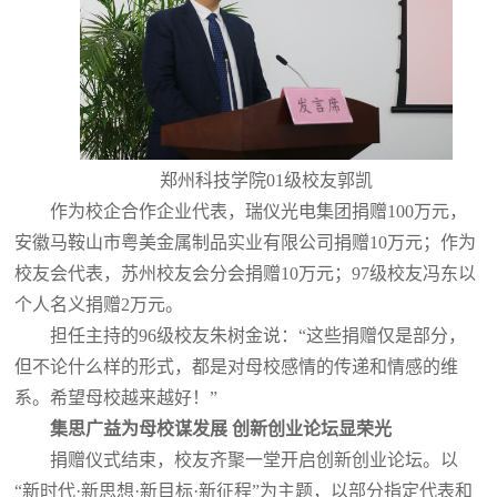
郑州科技学院01级校友郭凯
作为校企合作企业代表，瑞仪光电集团捐赠100万元，
安徽马鞍山市粤美金属制品实业有限公司捐赠10万元；作为
校友会代表，苏州校友会分会捐赠10万元；97级校友冯东以
个人名义捐赠2万元。
担任主持的96级校友朱树金说：“这些捐赠仅是部分，
但不论什么样的形式，都是对母校感情的传递和情感的维
系。希望母校越来越好！”
集思广益为母校谋发展 创新创业论坛显荣光
捐赠仪式结束，校友齐聚一堂开启创新创业论坛。以
“新时代·新思想·新目标·新征程”为主题，以部分指定代表和