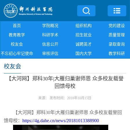
首页
学院概况
组织机构
党的建设
教育教学
科研学术
招生就业
质量管理
校友会
信息公开
诚聘英才
录取查询
不忘初心牢记使命
审核评估
国内大学
教学科研
校友会
【大河网】郑科30年|大雁归巢谢师恩 众多校友载誉
回馈母校
来源：
发布时间：2018年10月15日
【大河网】郑科30年|大雁归巢谢师恩 众多校友载誉回
馈母校：
https://4g.dahe.cn/news/20181013388900