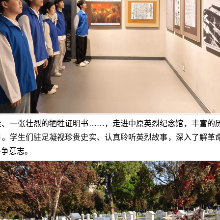
装、一张壮烈的牺牲证明书……，走进中原英烈纪念馆，丰富的
月。学生们驻足凝视珍贵史实、认真聆听英烈故事，深入了解革
斗争意志。