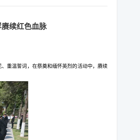
样赓续红色血脉
花、重温誓词，在祭奠和缅怀英烈的活动中，赓续