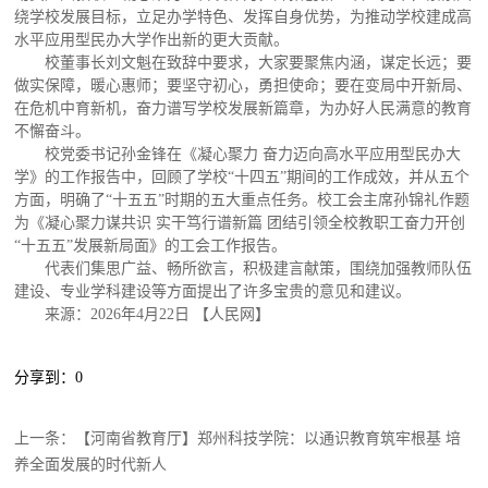
绕学校发展目标，立足办学特色、发挥自身优势，为推动学校建成高
水平应用型民办大学作出新的更大贡献。
校董事长刘文魁在致辞中要求，大家要聚焦内涵，谋定长远；要
做实保障，暖心惠师；要坚守初心，勇担使命；要在变局中开新局、
在危机中育新机，奋力谱写学校发展新篇章，为办好人民满意的教育
不懈奋斗。
校党委书记孙金锋在《凝心聚力 奋力迈向高水平应用型民办大
学》的工作报告中，回顾了学校“十四五”期间的工作成效，并从五个
方面，明确了“十五五”时期的五大重点任务。校工会主席孙锦礼作题
为《凝心聚力谋共识 实干笃行谱新篇 团结引领全校教职工奋力开创
“十五五”发展新局面》的工会工作报告。
代表们集思广益、畅所欲言，积极建言献策，围绕加强教师队伍
建设、专业学科建设等方面提出了许多宝贵的意见和建议。
来源：2026年4月22日 【人民网】
分享到：
0
上一条：
【河南省教育厅】郑州科技学院：以通识教育筑牢根基 培
养全面发展的时代新人