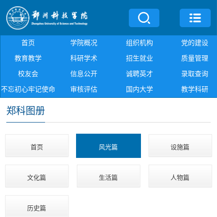
首页
学院概况
组织机构
党的建设
教育教学
科研学术
招生就业
质量管理
校友会
信息公开
诚聘英才
录取查询
不忘初心牢记使命
审核评估
国内大学
教学科研
郑科图册
首页
风光篇
设施篇
文化篇
生活篇
人物篇
历史篇