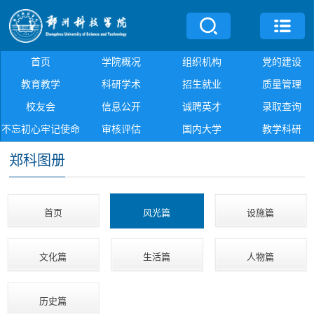
首页
学院概况
组织机构
党的建设
教育教学
科研学术
招生就业
质量管理
校友会
信息公开
诚聘英才
录取查询
不忘初心牢记使命
审核评估
国内大学
教学科研
郑科图册
首页
风光篇
设施篇
文化篇
生活篇
人物篇
历史篇