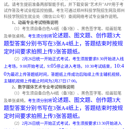
试。请考生提前准备两部智能手机，并下载安装
“艺术升”APP用于考
试作答及考试全程监控拍摄。考生可通过郑州科技学院招生网及郑州
科技学院招生就业处（微信公众号）查阅网络考试专业操作说明。
1、动画专业考试特殊说明
（
1）考生须自备白色A4纸（备3张）、黑色签字笔、绘画铅笔
论述题、图文题、创作题3大
及单张桌椅。
考生须分别将
题型答案分别书写在3张A4纸上，答题结束时按规
定时间要求拍照上传3张答题纸。
（
2）
2月26日统一开始正式考试，考生须按要求8:30开始进入线
:05
10:4
上考场，9:00开始考试，9
停止进入考场，10:30考试结束，
0
为最迟上传答题纸时间，答题纸上传成功后陆续上传主辅机视频，
主辅机视频上传截止时间为2月27日17:00。
2、数字媒体艺术专业考试特殊说明
（
1）考生须自备白色A4纸（备3张）、黑色签字笔、绘画铅笔
论述题、图文题、创作题3大
及单张桌椅。
考生须分别将
题型答案分别书写在3张A4纸上，答题结束时按规
定时间要求拍照上传3张答题纸。
（
2）
2月26日统一开始正式考试，考生须按要求13:30开始进入