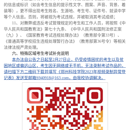
的信息或标识（如含考生信息的提示性文字、图案、声音、背景、着
装等），更不得出现考生姓名、生源地、考生号、证件号、就读中学
等个人信息。否则，将被视为考试违规，并被取消其考试成绩；
11、对舞弊或违反考试管理规定的考生和工作人员，将按照《中
华人民共和国教育法》第七十九条、《中华人民共和国刑法修正案
（九）》、《国家教育考试违规处理办法》（教育部令第33号）、
《普通高等学校招生违规处理暂行办法》（教育部第36号令）等相关
法律法规严肃处理。
六、特殊区域考生考试补充说明
本办法自公告之日起至
2月27日止，仍受疫情困扰的考生以及贫
困地区或偏远山区，考生因无网络或无手机，无法录制考试作品的，
请扫描下方二维码下载并填写《郑州科技学院2023年视频录制异常登
记表》发送至邮箱S940918@163.com，由我校协调解决。