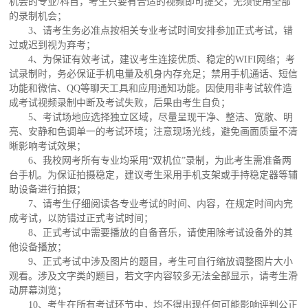
机会的专业/科目，考生只要有合适的视频即可提交，无须使用全部
的录制机会；
3、请考生务必准点按相关专业考试时间安排参加正式考试，错
过或迟到视为弃考；
4、为保证有效考试，建议考生连接优质、稳定的WIFI网络；考
试录制时，务必保证手机电量及机身内存充足；禁用手机通话、短信
功能和微信、QQ等聊天工具和应用通知功能。因使用非考试软件造
成考试视频录制中断及考试失败，后果由考生自负；
5、考试场地应选择独立区域，尽量呈现干净、整洁、宽敞、明
亮、安静和色调单一的考试环境；注意现场光线，避免画面质量不清
晰影响考试效果；
6、我校网考所有专业均采用“双机位”录制，为此考生需准备两
台手机。为保证拍摄稳定，建议考生采用手机支架或手持稳定器等辅
助设备进行拍摄；
7、请考生仔细阅读各专业考试的时间、内容，在规定时间内完
成考试，以防错过正式考试时间；
8、正式考试中需要播放的自备音乐，请使用除考试设备外的其
他设备播放；
9、正式考试中涉及图片的题目，考生可自行缩放调整图片大小
观看。涉及文字类的题目，若文字内容较多无法全部显示，请考生滑
动屏幕浏览；
10、考生在所有考试环节中，均不得出现任何可能影响评判公正