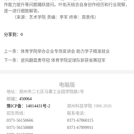
作能力提升等问题踊跃提问。叶佑天结合自身创作经历和行业观察，
逐一进行细致解答。
（来源：艺术学院 责编：李军 终审：周景伟）
分享到：
0
上一条：
体育学院举办企业专场宣讲会 助力学子精准就业
下一条：
逆风翻盘勇夺冠 体育学院足球队斩获省赛冠军
电脑版
地址：郑州市二七区马寨工业园学院路1号
邮编
：450064
豫ICP备：14014431号-2
郑州科技学院 1988-2026
招生热线：
联系电话：
0371-56150666
0371-67860115
0371-56150888
0371-67899911