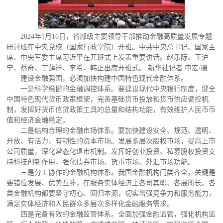
2024年1月16日，省部级主要领导干部推动金融高质量发展专题
研讨班在中央党校（国家行政学院）开班。中共中央总书记、国家主
席、中央军委主席习近平在开班式上发表重要讲话。赵乐际、王沪
宁、蔡奇、丁薛祥、李希、韩正出席开班式。 新华社记者 申宏/摄
建设金融强国，必须加快构建中国特色现代金融体系。
一是科学稳健的金融调控体系。要建设现代中央银行制度，健全
中国特色现代货币政策框架，完善基础货币投放和货币供应调控机
制，发挥好货币信贷政策工具的总量和结构功能，有效维护人民币币
值和经济金融稳定。
二是结构合理的金融市场体系。要加快建设安全、规范、透明、
开放、有活力、有韧性的资本市场。发展多层次股权市场，提高上市
公司质量，深化常态化退市机制。发挥好创业投资、私募股权投资支
持科技创新作用，强化债券市场、货币市场、外汇市场功能。
三是分工协作的金融机构体系。我国金融机构门类齐全，关键是
要错位发展、优势互补，在服务实体经济上各司其职、各展所长。各
类金融机构都要坚守初心、回归本源，切实增强竞争力和服务能力，
满足实体经济和人民群众多层次多样化金融服务需求。
四是完备有效的金融监管体系。全面加强金融监管，强化机构监