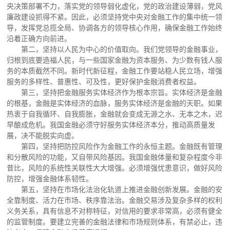
央决策部署不力，落实党的领导弱化虚化，党的政治建设薄弱，党风
廉政建设抓得不紧。因此，必须坚持党中央对金融工作的集中统一领
导，发挥党总揽全局、协调各方的领导核心作用，确保金融工作始终
沿着正确方向前进。
第二，坚持以人民为中心的价值取向。我们党领导的金融事业，
归根到底要造福人民，与一些国家金融为资本服务、为少数有钱人服
务的本质截然不同。新时代新征程，金融工作要站稳人民立场，增强
服务的多样性、普惠性、可及性，更好保护金融消费者权益。
第三，坚持把金融服务实体经济作为根本宗旨。实体经济是金融
的根基，金融是实体经济的血脉，服务实体经济是金融的天职。如果
热衷于自我循环、自我膨胀，金融就会变成无源之水、无本之木，迟
早酿成危机。我国金融必须守好服务实体经济本分，推动高质量发
展，决不能脱实向虚。
第四，坚持把防控风险作为金融工作的永恒主题。金融既有管理
和分散风险的功能，又自带风险基因。我国金融体量和复杂程度今非
昔比，风险的系统性关联性大大增强。必须增强忧患意识，做好风险
防控，增强金融体系韧性。
第五，坚持在市场化法治化轨道上推进金融创新发展。金融的安
全靠制度、活力在市场、秩序靠法治。金融交易涉及复杂多样的权利
义务关系，具有信息不对称特征，对信用的要求非常高，必须有健全
的监管制度。要建立完善的金融法律和市场规则体系，有禁必止，违