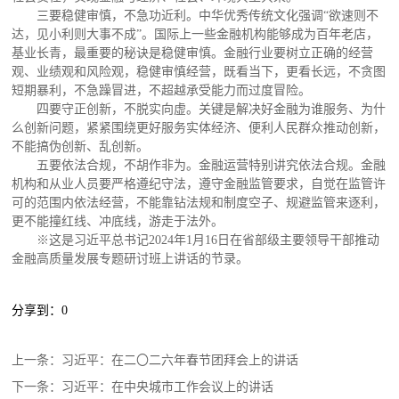
三要稳健审慎，不急功近利。中华优秀传统文化强调“欲速则不
达，见小利则大事不成”。国际上一些金融机构能够成为百年老店，
基业长青，最重要的秘诀是稳健审慎。金融行业要树立正确的经营
观、业绩观和风险观，稳健审慎经营，既看当下，更看长远，不贪图
短期暴利，不急躁冒进，不超越承受能力而过度冒险。
四要守正创新，不脱实向虚。关键是解决好金融为谁服务、为什
么创新问题，紧紧围绕更好服务实体经济、便利人民群众推动创新，
不能搞伪创新、乱创新。
五要依法合规，不胡作非为。金融运营特别讲究依法合规。金融
机构和从业人员要严格遵纪守法，遵守金融监管要求，自觉在监管许
可的范围内依法经营，不能靠钻法规和制度空子、规避监管来逐利，
更不能撞红线、冲底线，游走于法外。
※这是习近平总书记2024年1月16日在省部级主要领导干部推动
金融高质量发展专题研讨班上讲话的节录。
分享到：
0
上一条：
习近平：在二〇二六年春节团拜会上的讲话
下一条：
习近平：在中央城市工作会议上的讲话