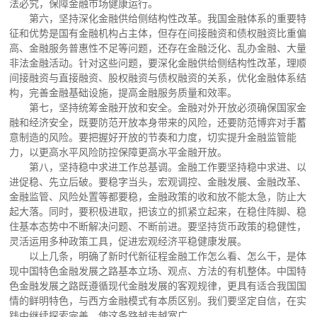
法必究，保障金融市场健康运行。
第六，坚持深化金融供给侧结构性改革。我国金融体系的重要特
征和优势是国有金融机构占主体，但存在间接融资和债权融资比重偏
高、金融服务普惠性不足等问题，还存在金融泛化、乱办金融、大量
非法金融活动。针对这些问题，要深化金融供给侧结构性改革，理顺
间接融资与直接融资、股权融资与债权融资的关系，优化金融体系结
构，完善金融基础设施，提高金融服务质量和效率。
第七，坚持统筹金融开放和安全。金融对外开放必须确保国家金
融和经济安全，既要防范开放本身带来的风险，还要防范博弈对手蓄
意制造的风险。要把握好开放的节奏和力度，切实提升金融监管能
力，以更高水平风险防控保障更高水平金融开放。
第八，坚持稳中求进工作总基调。金融工作要坚持稳中求进、以
进促稳、先立后破。要稳字当头，宏观调控、金融发展、金融改革、
金融监管、风险处置等都要稳，金融政策的收和放不能太急，防止大
起大落。同时，要积极进取，把该立的抓紧立起来，在稳住阵脚、稳
住基本态势中不断解决问题、不断前进。要坚持货币政策的稳健性，
灵活运用多种政策工具，促进宏观经济平稳健康发展。
以上几条，明确了新时代新征程金融工作怎么看、怎么干，是体
现中国特色金融发展之路基本立场、观点、方法的有机整体。中国特
色金融发展之路既遵循现代金融发展的客观规律，更具有适合我国国
情的鲜明特色，与西方金融模式有本质区别。我们要坚定自信，在实
践中继续探索完善，使这条路越走越宽广。