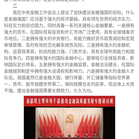
二
我在中央金融工作会议上提出了加快建设金融强国的目标。什么
是金融强国？应当基于强大的经济基础，具有领先世界的经济实力、
科技实力和综合国力，同时具备一系列关键核心金融要素。一是拥有
强大的货币，在国际贸易投资和外汇市场广泛使用，具有全球储备货
币地位。二是拥有强大的中央银行，有能力做好货币政策调控和宏观
审慎管理、及时有效防范化解系统性风险。三是拥有强大的金融机
构，运营效率高，抗风险能力强，门类齐全，具有全球布局能力和国
际竞争力。四是拥有强大的国际金融中心，能够吸引全球投资者，影
响国际定价体系。五是拥有强大的金融监管，金融法治健全，在国际
金融规则制定中拥有强大话语权和影响力。六是拥有强大的金融人才
队伍。我国虽然已是金融大国，银行体量、外汇储备等指标世界第
一，债市、股市规模世界第二，保险规模也名列前茅，但总体上大而
不强。建设金融强国需要长期努力，久久为功。