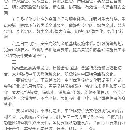
管、行为监管、功能监管、穿透式监管、持续监管，实现监管全覆
盖，切实提高监管前瞻性、精准性、协同性、有效性，构建金融安全
网。
五是多样化专业性的金融产品和服务体系。加强对重大战略、重
点领域、薄弱环节的优质金融服务，做好科技金融、绿色金融、普惠
金融、养老金融、数字金融5篇大文章，加快金融数字化、智能化转
型。
六是自主可控、安全高效的金融基础设施体系。加强统筹规划，
完善市场准入、监管标准和运营要求，提高关键金融基础设施自主水
平和软硬件安全可靠性。
三
推动金融高质量发展、建设金融强国，要坚持法治和德治相结
合，大力弘扬中华优秀传统文化，积极培育中国特色金融文化。
一要诚实守信，不逾越底线。中华优秀传统文化强调重信守诺。
金融行业以信用为基础，更要坚持契约精神，恪守市场规则和职业操
守。要发扬“铁算盘、铁账本、铁规章”传统，始终不做假账。坚持欠
债还钱，珍惜信誉，不当老赖。要加强行业自律，对严重失信者终身
禁业。
二要以义取利，不唯利是图。中华优秀传统文化强调“先义而后
利者荣，先利而后义者辱”，见利忘义一向为君子所不齿。金融具有
功能性和盈利性双重属性，盈利要服从功能发挥。金融行业要履行好
社会责任，实现金融与经济、社会、环境共生共荣。