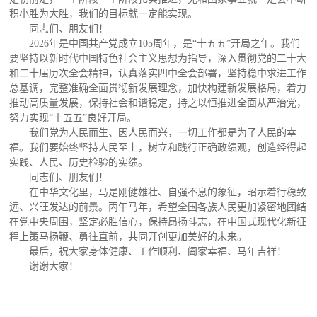
积小胜为大胜，我们的目标就一定能实现。
同志们、朋友们！
2026年是中国共产党成立105周年，是“十五五”开局之年。我们
要坚持以新时代中国特色社会主义思想为指导，深入贯彻党的二十大
和二十届历次全会精神，认真落实四中全会部署，坚持稳中求进工作
总基调，完整准确全面贯彻新发展理念，加快构建新发展格局，着力
推动高质量发展，保持社会和谐稳定，持之以恒推进全面从严治党，
努力实现“十五五”良好开局。
我们党为人民而生、因人民而兴，一切工作都是为了人民的幸
福。我们要始终坚持人民至上，树立和践行正确政绩观，创造经得起
实践、人民、历史检验的实绩。
同志们、朋友们！
在中华文化里，马是刚健雄壮、自强不息的象征，昭示着行稳致
远、兴旺发达的前景。丙午马年，希望全国各族人民更加紧密地团结
在党中央周围，坚定必胜信心，保持昂扬斗志，在中国式现代化新征
程上策马扬鞭、勇往直前，共同开创更加美好的未来。
最后，祝大家身体健康、工作顺利、阖家幸福、马年吉祥！
谢谢大家！