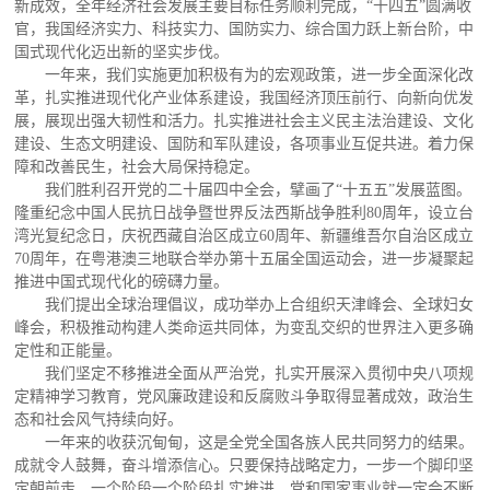
新成效，全年经济社会发展主要目标任务顺利完成，“十四五”圆满收
官，我国经济实力、科技实力、国防实力、综合国力跃上新台阶，中
国式现代化迈出新的坚实步伐。
一年来，我们实施更加积极有为的宏观政策，进一步全面深化改
革，扎实推进现代化产业体系建设，我国经济顶压前行、向新向优发
展，展现出强大韧性和活力。扎实推进社会主义民主法治建设、文化
建设、生态文明建设、国防和军队建设，各项事业互促共进。着力保
障和改善民生，社会大局保持稳定。
我们胜利召开党的二十届四中全会，擘画了“十五五”发展蓝图。
隆重纪念中国人民抗日战争暨世界反法西斯战争胜利80周年，设立台
湾光复纪念日，庆祝西藏自治区成立60周年、新疆维吾尔自治区成立
70周年，在粤港澳三地联合举办第十五届全国运动会，进一步凝聚起
推进中国式现代化的磅礴力量。
我们提出全球治理倡议，成功举办上合组织天津峰会、全球妇女
峰会，积极推动构建人类命运共同体，为变乱交织的世界注入更多确
定性和正能量。
我们坚定不移推进全面从严治党，扎实开展深入贯彻中央八项规
定精神学习教育，党风廉政建设和反腐败斗争取得显著成效，政治生
态和社会风气持续向好。
一年来的收获沉甸甸，这是全党全国各族人民共同努力的结果。
成就令人鼓舞，奋斗增添信心。只要保持战略定力，一步一个脚印坚
定朝前走，一个阶段一个阶段扎实推进，党和国家事业就一定会不断