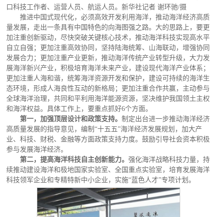
口科技工作者、运营人员、航运人员。新华社记者 谢环驰/摄
推进中国式现代化，必须高效开发利用海洋，推动海洋经济高质
量发展，走出一条具有中国特色的向海图强之路。大的思路上，要更
加注重创新驱动，尽快突破关键核心技术，推动海洋科技实现高水平
自立自强；更加注重高效协同，坚持陆海统筹、山海联动，增强协同
发展合力；更加注重产业更新，推动海洋传统产业转型升级，大力发
展海洋新兴产业，积极培育海洋未来产业，建设现代海洋产业体系；
更加注重人海和谐，统筹海洋资源开发和保护，建设可持续的海洋生
态环境，形成人海良性互动的新格局；更加注重合作共赢，主动参与
全球海洋治理，共同和平利用海洋能源资源，坚决维护我国领土主权
和海洋权益。具体工作上，要重点抓好6个方面。
第一，加强顶层设计和政策支持。
制定出台进一步推动海洋经济
高质量发展的指导意见，编制“十五五”海洋经济发展规划，加大产
业、科技、财税、金融等方面政策支持力度。鼓励引导社会资本积极
参与发展海洋经济。
第二，提高海洋科技自主创新能力。
强化海洋战略科技力量，持
续推动建设海洋和极地国家实验室、全国重点实验室，培育发展海洋
科技领军企业和专精特新中小企业，实施“蓝色人才”专项计划。