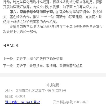
行动。制定差异化用海标准规范，积极推进海域分层立体利用。探索
开展海洋碳汇核算。有效应对海水倒灌、海平面上升等自然灾害。
第六，深度参与全球海洋治理。
加强全球海洋科研调查、防灾减
灾、蓝色经济合作，推进“一带一路”国际港口联盟建设，完善同21世
纪海上丝绸之路沿线国家的合作机制。
※这是习近平总书记2025年7月1日在二十届中央财经委员会第六
次会议上讲话的一部分。
分享到：
0
上一条：
习近平：树立和践行正确政绩观
下一条：
习近平：让愿担当、敢担当、善担当蔚然成风
电脑版
地址：郑州市二七区马寨工业园学院路1号
邮编：
450064
豫ICP备：14014431号-2
郑州科技学院 1988-2025