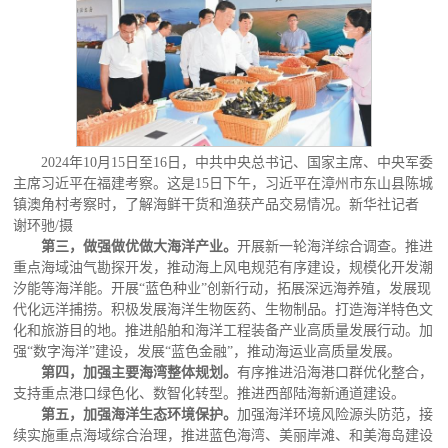
2024年10月15日至16日，中共中央总书记、国家主席、中央军委
主席习近平在福建考察。这是15日下午，习近平在漳州市东山县陈城
镇澳角村考察时，了解海鲜干货和渔获产品交易情况。新华社记者
谢环驰/摄
第三，做强做优做大海洋产业。
开展新一轮海洋综合调查。推进
重点海域油气勘探开发，推动海上风电规范有序建设，规模化开发潮
汐能等海洋能。开展“蓝色种业”创新行动，拓展深远海养殖，发展现
代化远洋捕捞。积极发展海洋生物医药、生物制品。打造海洋特色文
化和旅游目的地。推进船舶和海洋工程装备产业高质量发展行动。加
强“数字海洋”建设，发展“蓝色金融”，推动海运业高质量发展。
第四，加强主要海湾整体规划。
有序推进沿海港口群优化整合，
支持重点港口绿色化、数智化转型。推进西部陆海新通道建设。
第五，加强海洋生态环境保护。
加强海洋环境风险源头防范，接
续实施重点海域综合治理，推进蓝色海湾、美丽岸滩、和美海岛建设