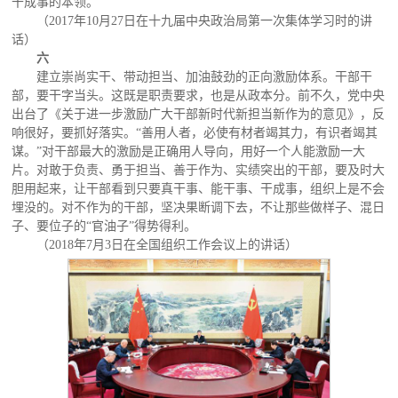
干成事的本领。
（2017年10月27日在十九届中央政治局第一次集体学习时的讲
话）
六
建立崇尚实干、带动担当、加油鼓劲的正向激励体系。干部干
部，要干字当头。这既是职责要求，也是从政本分。前不久，党中央
出台了《关于进一步激励广大干部新时代新担当新作为的意见》，反
响很好，要抓好落实。“善用人者，必使有材者竭其力，有识者竭其
谋。”对干部最大的激励是正确用人导向，用好一个人能激励一大
片。对敢于负责、勇于担当、善于作为、实绩突出的干部，要及时大
胆用起来，让干部看到只要真干事、能干事、干成事，组织上是不会
埋没的。对不作为的干部，坚决果断调下去，不让那些做样子、混日
子、要位子的“官油子”得势得利。
（2018年7月3日在全国组织工作会议上的讲话）