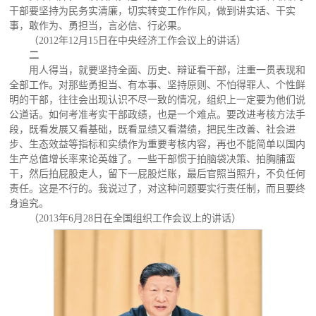
干部要坚持为民务实清廉，切实转变工作作风，做到讲实话、干实
事，敢作为、勇担当，言必信、行必果。
（2012年12月15日在中央经济工作会议上的讲话）
二
用人得当，就要坚持全面、历史、辩证看干部，注重一贯表现和
全部工作。对那些勇担当、有本事、坚持原则、不怕得罪人、个性鲜
明的干部，往往会出现认识不尽一致的情况，组织上一定要为他们说
公道话。如何考准考实干部政绩，也是一个难点。要改进考核方法手
段，既看发展又看基础，既看显绩又看潜绩，把民生改善、社会进
步、生态效益等指标和实绩作为重要考核内容，再也不能简单以国内
生产总值增长率来论英雄了。一些干部惯于拍脑袋决策、拍胸脯蛮
干，然后拍屁股走人，留下一屁股烂账，最后官照当照升，不负任何
责任。这是不行的。我说过了，对这种问题要实行责任制，而且要终
身追究。
（2013年6月28日在全国组织工作会议上的讲话）