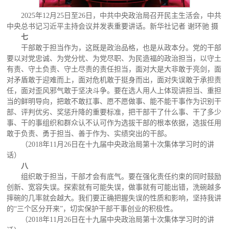
2025年12月25日至26日，中共中央政治局召开民主生活会，中共
中央总书记习近平主持会议并发表重要讲话。新华社记者 谢环驰 摄
七
干部敢于担当作为，这既是政治品格，也是从政本分。党的干部
要以对党忠诚、为党分忧、为党尽职、为民造福的政治担当，以守土
有责、守土负责、守土尽责的责任担当，面对大是大非敢于亮剑，面
对矛盾敢于迎难而上，面对危机敢于挺身而出，面对失误敢于承担责
任，面对歪风邪气敢于坚决斗争。要在选人用人上体现讲担当、重担
当的鲜明导向，把敢不敢扛事、愿不愿做事、能不能干事作为识别干
部、评判优劣、奖惩升降的重要标准，把干部干了什么事、干了多少
事、干的事组织和群众认不认可作为选拔干部的根本依据，选拔任用
敢于负责、勇于担当、善于作为、实绩突出的干部。
（2018年11月26日在十九届中央政治局第十次集体学习时的讲
话）
八
组织敢于担当，干部才会有底气。要在强化责任约束的同时鼓励
创新、宽容失误。探索就有可能失误，做事就有可能出错，洗碗越多
摔碗的几率就会越大。我们要正确把握失误的性质和影响，坚持我讲
的“三个区分开来”，切实保护干部干事创业的积极性。
（2018年11月26日在十九届中央政治局第十次集体学习时的讲