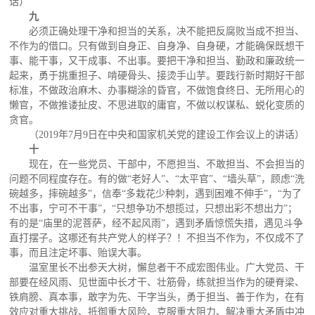
话）
九
必须正确处理干净和担当的关系，决不能把反腐败当成不担当、
不作为的借口。只有做到自身正、自身净、自身硬，才能确保既想干
事、能干事，又干成事、不出事。要把干净和担当、勤政和廉政统一
起来，勇于挑重担子、啃硬骨头、接烫手山芋。要践行新时期好干部
标准，不做政治麻木、办事糊涂的昏官，不做饱食终日、无所用心的
懒官，不做推诿扯皮、不思进取的庸官，不做以权谋私、蜕化变质的
贪官。
（2019年7月9日在中央和国家机关党的建设工作会议上的讲话）
十
现在，在一些党员、干部中，不愿担当、不敢担当、不会担当的
问题不同程度存在。有的做“老好人”、“太平官”、“墙头草”，顾虑“洗
碗越多，摔碗越多”，信奉“多栽花少种刺，遇到困难不伸手”，“为了
不出事，宁可不干事”，“只想争功不想揽过，只想出彩不想出力”；
有的是“庙里的泥菩萨，经不起风雨”，遇到矛盾惊慌失措，遇见斗争
直打摆子。这哪还有共产党人的样子？！不担当不作为，不仅成不了
事，而且注定坏事、贻误大事。
温室里长不出参天大树，懈怠者干不成宏图伟业。广大党员、干
部要在经风雨、见世面中长才干、壮筋骨，练就担当作为的硬脊梁、
铁肩膀、真本事，敢字为先、干字当头，勇于担当、善于作为，在有
效应对重大挑战、抵御重大风险、克服重大阻力、解决重大矛盾中冲