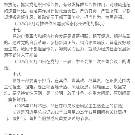
督执纪，抓实党组织日常监督，有效发挥群众监督作用，对顶风违纪
的速查严处。要落实作风建设政治责任，严负其责、严管所辖，以铁
规矩锻造好作风，推动党员干部干事创业、担当作为、为民造福。
（2025年8月对推进作风建设常态化长效化的指示）
十七
党的自我革命和经济社会发展是紧密相联、相互促进、相得益彰
的。通过党的自我革命，弘扬新风正气、纠治顽瘴痼疾，营造良好政
治生态，激励干部担当作为，凝聚民心民力，就能为经济社会发展源
源不断注入正能量。
（2025年10月23日在党的二十届四中全会第二次全体会议上的讲
话）
十八
领导干部要勇于担当，在其位、谋其政、尽其责，在职责范围内
主动担重、担难。要正视困难矛盾、风险隐患，迎难而上、攻坚克
难。要坚持党性原则，是非分明、敢于斗争，在重大问题、原则问题
上旗帜鲜明。
（2025年12月25日、26日在中央政治局民主生活会上的讲话）
※这是习近平总书记2012年12月至2025年12月期间有关让愿担
当、敢担当、善担当蔚然成风重要论述的节录。