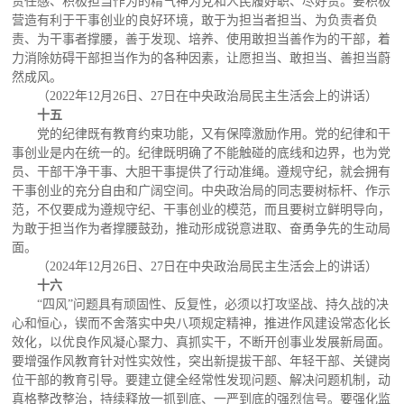
责任感、积极担当作为的精气神为党和人民履好职、尽好责。要积极
营造有利于干事创业的良好环境，敢于为担当者担当、为负责者负
责、为干事者撑腰，善于发现、培养、使用敢担当善作为的干部，着
力消除妨碍干部担当作为的各种因素，让愿担当、敢担当、善担当蔚
然成风。
（2022年12月26日、27日在中央政治局民主生活会上的讲话）
十五
党的纪律既有教育约束功能，又有保障激励作用。党的纪律和干
事创业是内在统一的。纪律既明确了不能触碰的底线和边界，也为党
员、干部干净干事、大胆干事提供了行动准绳。遵规守纪，就会拥有
干事创业的充分自由和广阔空间。中央政治局的同志要树标杆、作示
范，不仅要成为遵规守纪、干事创业的模范，而且要树立鲜明导向，
为敢于担当作为者撑腰鼓劲，推动形成锐意进取、奋勇争先的生动局
面。
（2024年12月26日、27日在中央政治局民主生活会上的讲话）
十六
“四风”问题具有顽固性、反复性，必须以打攻坚战、持久战的决
心和恒心，锲而不舍落实中央八项规定精神，推进作风建设常态化长
效化，以优良作风凝心聚力、真抓实干，不断开创事业发展新局面。
要增强作风教育针对性实效性，突出新提拔干部、年轻干部、关键岗
位干部的教育引导。要建立健全经常性发现问题、解决问题机制，动
真格整改整治，持续释放一抓到底、一严到底的强烈信号。要强化监