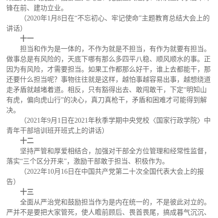
锋在前、建功立业。
（2020年1月8日在“不忘初心、牢记使命”主题教育总结大会上的
讲话）
十一
担当和作为是一体的，不作为就是不担当，有作为就要有担当。
做事总是有风险的，天底下哪有那么多四平八稳、顺风顺水的事。正
因为有风险，才需要担当。如果工作都那么好干，谁上去都能干，那
还要什么担当呢？事物往往就是这样，越怕事越容易出事，越想绕道
走矛盾就越堵着道。相反，只有豁得出去、敢闯敢干，下定“明知山
有虎，偏向虎山行”的决心，真刀真枪干，矛盾和困难才可能得到解
决。
（2021年9月1日在2021年秋季学期中央党校〈国家行政学院〉中
青年干部培训班开班式上的讲话）
十二
坚持严管和厚爱相结合，加强对干部全方位管理和经常性监督，
落实“三个区分开来”，激励干部敢于担当、积极作为。
（2022年10月16日在中国共产党第二十次全国代表大会上的报
告）
十三
全面从严治党和鼓励担当作为是内在统一的，不是彼此对立的。
严并不是要把大家管死，使人瞻前顾后、畏首畏尾，搞成暮气沉沉、