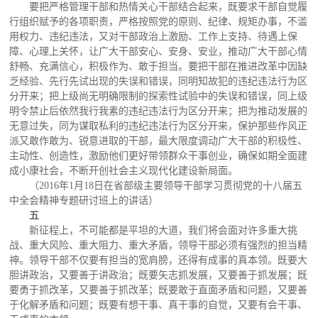
要把严格管理干部和热情关心干部结合起来，既要求干部自觉履
行组织赋予的各项职责，严格按照党的原则、纪律、规矩办事，不滥
用权力、违纪违法，又对干部政治上激励、工作上支持、待遇上保
障、心理上关怀，让广大干部安心、安身、安业，推动广大干部心情
舒畅、充满信心，积极作为、敢于担当。要把干部在推进改革中因缺
乏经验、先行先试出现的失误和错误，同明知故犯的违纪违法行为区
分开来；把上级尚无明确限制的探索性试验中的失误和错误，同上级
明令禁止后依然我行我素的违纪违法行为区分开来；把为推动发展的
无意过失，同为谋取私利的违纪违法行为区分开来，保护那些作风正
派又敢作敢为、锐意进取的干部，最大限度调动广大干部的积极性、
主动性、创造性，激励他们更好带领群众干事创业，确保如期全面建
成小康社会，不断开创社会主义现代化建设新局面。
（2016年1月18日在省部级主要领导干部学习贯彻党的十八届五
中全会精神专题研讨班上的讲话）
五
新征程上，不可能都是平坦的大道，我们将会面对许多重大挑
战、重大风险、重大阻力、重大矛盾，领导干部必须有强烈的担当精
神。领导干部不仅要有担当的宽肩膀，还得有成事的真本领。既要大
胆讲政治，又要善于讲政治；既要矢志抓发展，又要善于抓发展；既
要勇于抓改革，又要善于抓改革；既要敢于直面矛盾和问题，又要善
于化解矛盾和问题；既要有想干事、真干事的自觉，又要有会干事、