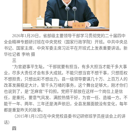
2026年1月20日，省部级主要领导干部学习贯彻党的二十届四中
全会精神专题研讨班在中央党校（国家行政学院）开班。中共中央总
书记、国家主席、中央军委主席习近平在开班式上发表重要讲话。新
华社记者 李响 摄
三
“为官避事平生耻。”干部就要有担当，有多大担当才能干多大事
业，尽多大责任才会有多大成就。不能只想当官不想干事，只想揽权
不想担责，只想出彩不想出力。县一级领导要谋几十万、上百万人的
改革发展稳定大计，管千头万绪的事务，这个舞台足够大，刚才你们
也说到了，是“芝麻官”千钧担。党把干部放在这样一个岗位上是信
任，是重托，要意气风发、满腔热情干好，为官一任、造福一方。不
能干一年、两年、三年还是涛声依旧，全县发展面貌没有变化，每年
都是重复昨天的故事。
（2015年1月12日在中央党校县委书记研修班学员座谈会上的讲
话）
四