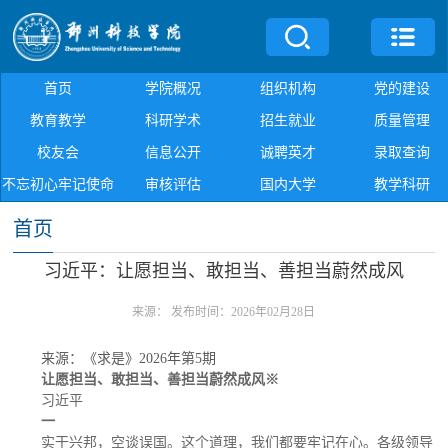
首页
学院概况
组织机构
党的建设
教育教学
科研学术
招生就业
质量管理
校友会
信息公开
诚聘英才
录取查询
不忘初心牢记使命
审核评估
国内大学
教学科研
首页
习近平：让愿担当、敢担当、善担当蔚然成风
来源：
发布时间：2026年02月28日
来源：《求是》2026年第5期
让愿担当、敢担当、善担当蔚然成风※
习近平
一
实干兴邦，空谈误国。这个道理，我们都要牢记在心。各级领导