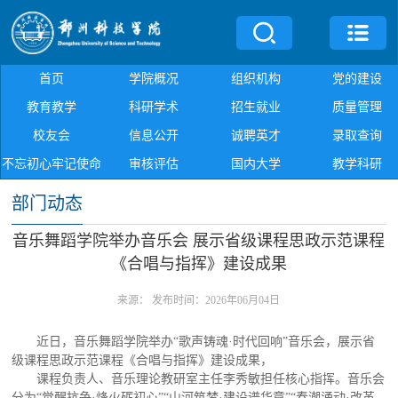
首页
学院概况
组织机构
党的建设
教育教学
科研学术
招生就业
质量管理
校友会
信息公开
诚聘英才
录取查询
不忘初心牢记使命
审核评估
国内大学
教学科研
部门动态
音乐舞蹈学院举办音乐会 展示省级课程思政示范课程
《合唱与指挥》建设成果
来源：
发布时间：2026年06月04日
近日，音乐舞蹈学院举办“歌声铸魂·时代回响”音乐会，展示省
级课程思政示范课程《合唱与指挥》建设成果，
课程负责人、音乐理论教研室主任李秀敏担任核心指挥。音乐会
分为“觉醒抗争·烽火砺初心”“山河筑梦·建设谱华章”“春潮涌动·改革