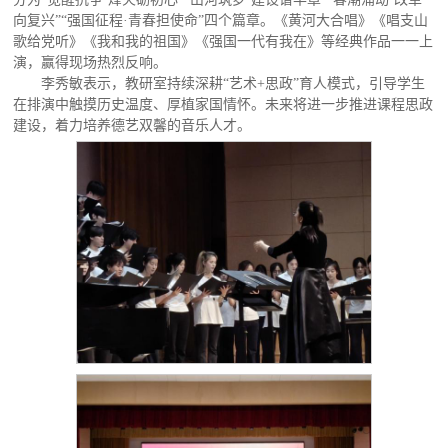
向复兴”“强国征程·青春担使命”四个篇章。《黄河大合唱》《唱支山
歌给党听》《我和我的祖国》《强国一代有我在》等经典作品一一上
演，赢得现场热烈反响。
李秀敏表示，教研室持续深耕“艺术+思政”育人模式，引导学生
在排演中触摸历史温度、厚植家国情怀。未来将进一步推进课程思政
建设，着力培养德艺双馨的音乐人才。