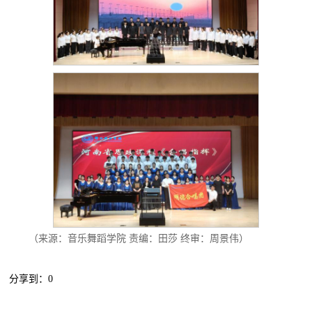
（来源：音乐舞蹈学院 责编：田莎 终审：周景伟）
分享到：
0