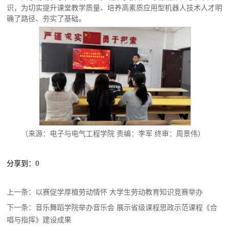
识，为切实提升课堂教学质量、培养高素质应用型机器人技术人才明
确了路径、夯实了基础。
（来源：电子与电气工程学院 责编：李军 终审：周景伟）
分享到：
0
上一条：
以赛促学厚植劳动情怀 大学生劳动教育知识竞赛举办
下一条：
音乐舞蹈学院举办音乐会 展示省级课程思政示范课程《合
唱与指挥》建设成果