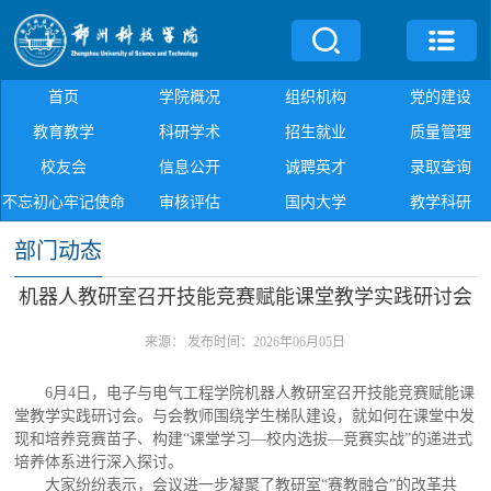
首页
学院概况
组织机构
党的建设
教育教学
科研学术
招生就业
质量管理
校友会
信息公开
诚聘英才
录取查询
不忘初心牢记使命
审核评估
国内大学
教学科研
部门动态
机器人教研室召开技能竞赛赋能课堂教学实践研讨会
来源：
发布时间：2026年06月05日
6月4日，电子与电气工程学院机器人教研室召开技能竞赛赋能课
堂教学实践研讨会。与会教师围绕学生梯队建设，就如何在课堂中发
现和培养竞赛苗子、构建“课堂学习—校内选拔—竞赛实战”的递进式
培养体系进行深入探讨。
大家纷纷表示，会议进一步凝聚了教研室“赛教融合”的改革共