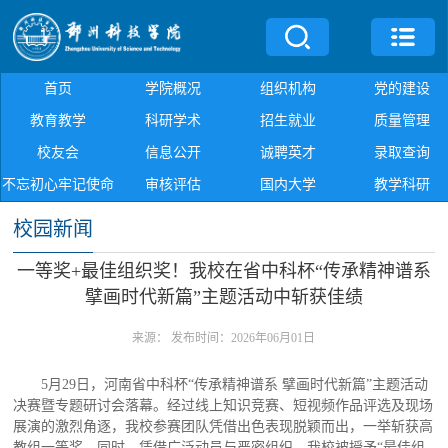
首页
学院概况
组织机构
党的建设
教育教学
科研学术
招生就业
质量管理
校友会
信息公开
诚聘英才
录取查询
不忘初心牢记使命
审核评估
国内大学
教学科研
校园新闻
一等奖+最佳组织奖！我校在省中科杯“传承精神谱系
擘画时代新篇”主题活动中斩获佳绩
来源：
发布时间：2026年06月01日
5月29日，河南省中科杯“传承精神谱系 擘画时代新篇”主题活动
决赛暨专题研讨会落幕。经过线上知识竞赛、短视频作品评选及现场
展演的激烈角逐，我校参赛团队凭借出色表现脱颖而出，一举斩获高
教组一等奖。同时，凭借广泛动员与严密组织，我校被授予“最佳组