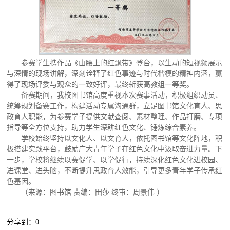
参赛学生携作品《山腰上的红飘带》登台，以生动的短视频展示
与深情的现场讲解，深刻诠释了红色事迹与时代楷模的精神内涵，赢
得了现场评委与观众的一致好评，最终斩获高教组一等奖。
备赛期间，我校图书馆高度重视本次赛事活动，积极组织动员、
统筹规划备赛工作，构建活动专属沟通群，立足图书馆文化育人、思
政育人职能，为参赛学子提供文献查阅、素材整理、作品打磨、专项
指导等全方位支持，助力学生深耕红色文化、锤炼综合素养。
学校始终坚持以文化人、以文育人，依托图书馆等文化阵地，积
极搭建实践平台，鼓励广大青年学子在红色文化中汲取奋进力量。下
一步，学校将继续以赛促学、以学促行，持续深化红色文化进校园、
进课堂、进头脑，不断提升思政育人效能，引导更多青年学子传承红
色基因。
（来源：图书馆 责编：田莎 终审：周景伟 ）
分享到：
0