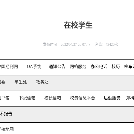
在校学生
发布时间：2022/04/27 20:07:47
浏览：
43426
次
中国期刊网
OA系统
通知公告
网络服务
办公电话
校历
校车
团委
学生处
教务处
图书馆
书记信箱
校长信箱
校务信息平台
后勤服务
郑
术报告
学校地图