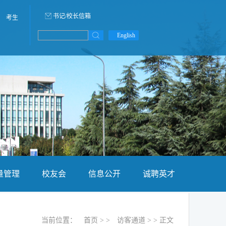
书记/校长信箱
考生
English
量管理
校友会
信息公开
诚聘英才
当前位置：
首页
> >
访客通道
> > 正文