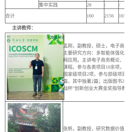
集中实践
28
/
/
合计
160
2156
1656
主讲教师：
孟刚，副教授，硕士，电子商务
主要研究方向：多智能体强化学
网应用。主讲电子商务概论、数
课程。参与各类项目10余项，其
国家级项目2项，参与部级项目2项
篇，其中独著2篇；出版图书2本
战杯”创新创业大赛金奖指导教师
张帆，副教授，研究数据价值转