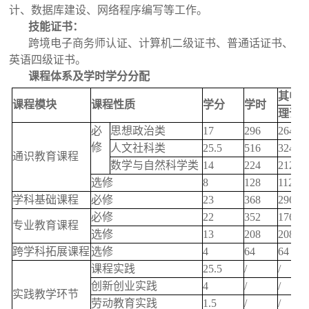
计、数据库建设、网络程序编写等工作。
技能证书：
跨境电子商务师认证、计算机二级证书、普通话证书、
英语四级证书。
课程体系及学时学分分配
其中
课程模块
课程性质
学分
学时
理论
必
思想政治类
17
296
264
修
人文社科类
25.5
516
324
通识教育课程
数学与自然科学类
14
224
212
选修
8
128
112
学科基础课程
必修
23
368
296
必修
22
352
176
专业教育课程
选修
13
208
208
跨学科拓展课程
选修
4
64
64
课程实践
25.5
/
/
创新创业实践
4
/
/
实践教学环节
劳动教育实践
1.5
/
/