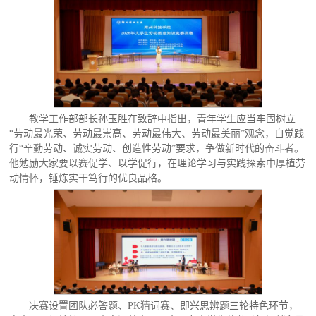
教学工作部部长孙玉胜在致辞中指出，青年学生应当牢固树立
“劳动最光荣、劳动最崇高、劳动最伟大、劳动最美丽”观念，自觉践
行“辛勤劳动、诚实劳动、创造性劳动”要求，争做新时代的奋斗者。
他勉励大家要以赛促学、以学促行，在理论学习与实践探索中厚植劳
动情怀，锤炼实干笃行的优良品格。
决赛设置团队必答题、PK猜词赛、即兴思辨题三轮特色环节，