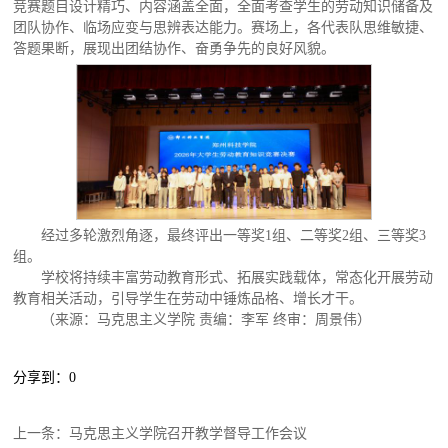
竞赛题目设计精巧、内容涵盖全面，全面考查学生的劳动知识储备及
团队协作、临场应变与思辨表达能力。赛场上，各代表队思维敏捷、
答题果断，展现出团结协作、奋勇争先的良好风貌。
经过多轮激烈角逐，最终评出一等奖1组、二等奖2组、三等奖3
组。
学校将持续丰富劳动教育形式、拓展实践载体，常态化开展劳动
教育相关活动，引导学生在劳动中锤炼品格、增长才干。
（来源：马克思主义学院 责编：李军 终审：周景伟）
分享到：
0
上一条：
马克思主义学院召开教学督导工作会议