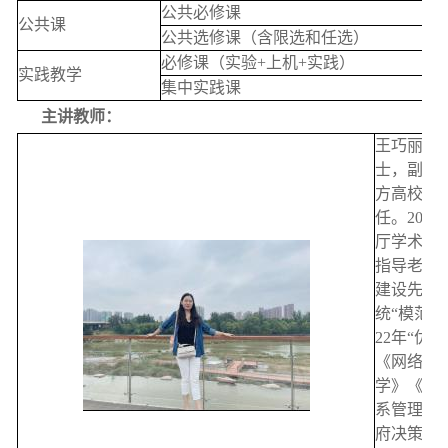
公共必修课
公共课
公共选修课（含限选和任选）
必修课（实验+上机+实践）
实践教学
集中实践课
主讲教师：
王巧丽，
士，副教
方高校骨
任。201
厅学术技术
指导老师”
建设先进
统“模范教师
22年“
《网络客
学》《市
系管理》
府决策招