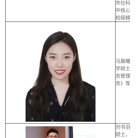
市社科联
中核心论
校级精品
马晨曦，
学硕士。
务管理概
务》等课
刘书羽，
硕士，助