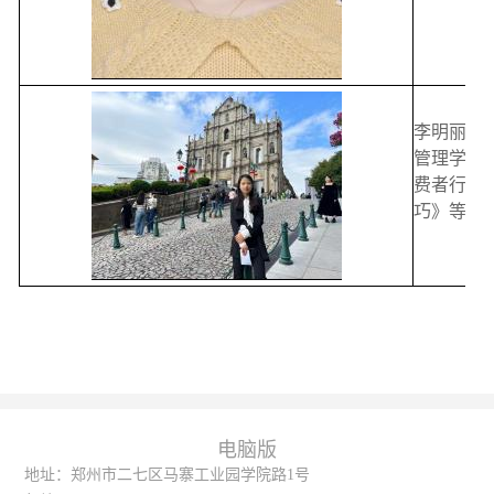
李明丽，
管理学硕
费者行为
巧》等课
电脑版
地址：郑州市二七区马寨工业园学院路1号