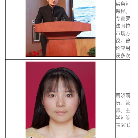
实务》《
课程。国
专家罗子
法国拉罗
市场方向
议。曾于
论应用经
获多次引
周晓雨，
历，管理
师。主讲
学》等课
表SCI二