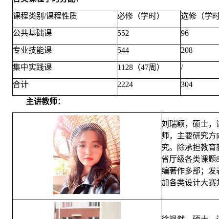
课程类别/课程性质
必修（学时）
选修（学
公共基础课
552
96
专业技能课
544
208
集中实践课
1128（47周）
/
合计
2224
304
主讲教师：
刘瑞颖，硕士，
师，主要研究方
究。除承担教育
省厅级各类课题
编著作多部；发
加各类设计大赛