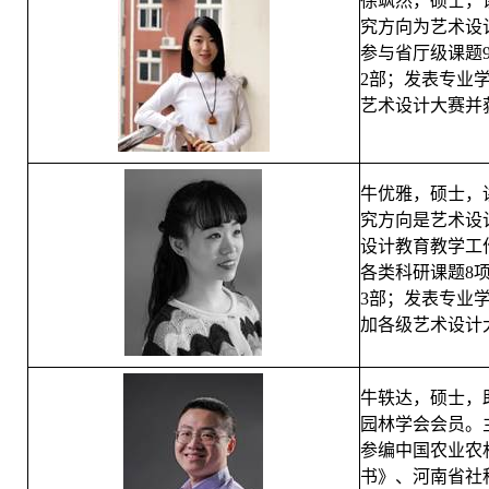
徐飒然，硕士，
究方向为艺术设
参与省厅级课题
2部；发表专业学
艺术设计大赛并
牛优雅，硕士，
究方向是艺术设
设计教育教学工
各类科研课题8
3部；发表专业学
加各级艺术设计
牛轶达，硕士，
园林学会会员。
参编中国农业农
书》、河南省社