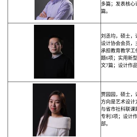
多篇；发表核心
篇。
刘丞均，硕士，
设计协会会员，
承担教育教学工
题6项；实用新
文7篇；设计作品
贾园园，硕士，
方向是艺术设计
与省市社科联课
专利3项；设计作
部。