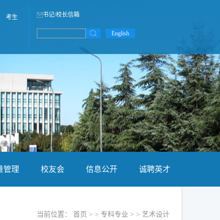
书记/校长信箱
考生
English
量管理
校友会
信息公开
诚聘英才
当前位置：
首页
> >
专科专业
> >
艺术设计