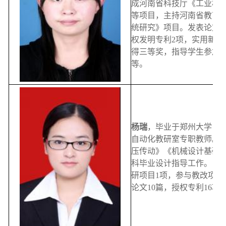
成河南省科技厅《工业机
等项目，主持河南省教育
统研究》项目。发表论文5
权发明专利2项，实用新型
得三等奖，指导学生参加
等。
杨瑞
，毕业于郑州大学，
自动化教研室专职教师。
压传动》《机械设计基础
科毕业设计指导工作。自
研项目1项，参与教改项目
论文10篇，授权专利16项